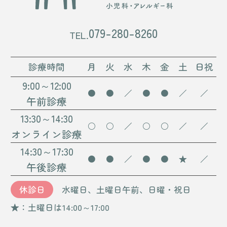
079-280-8260
診療時間
月
火
水
木
金
土
日祝
9:00～12:00
●
●
／
●
●
／
／
午前診療
13:30～14:30
○
○
／
○
○
／
／
オンライン診療
14:30～17:30
●
●
／
●
●
★
／
午後診療
休診日
水曜日、土曜日午前、日曜・祝日
★：土曜日は14:00～17:00